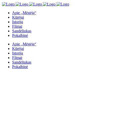
Apie „Mėgėją“
Kūrėjai
Istorija
Filmai
Sandėliukas
Pokalbinė
Apie „Mėgėją“
Kūrėjai
Istorija
Filmai
Sandėliukas
Pokalbinė