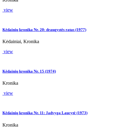
view
Kėdainių kronika Nr. 20: draugystės ratas (1977)
Kėdainiai, Kronika
view
Kėdainių kronika Nr. 15 (1974)
Kronika
view
Kėdainių kronika Nr. 11: Jadvyga Laucytė (1973)
Kronika