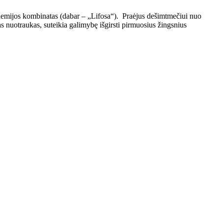
chemijos kombinatas (dabar – „Lifosa“). Praėjus dešimtmečiui nuo
s nuotraukas, suteikia galimybę išgirsti pirmuosius žingsnius