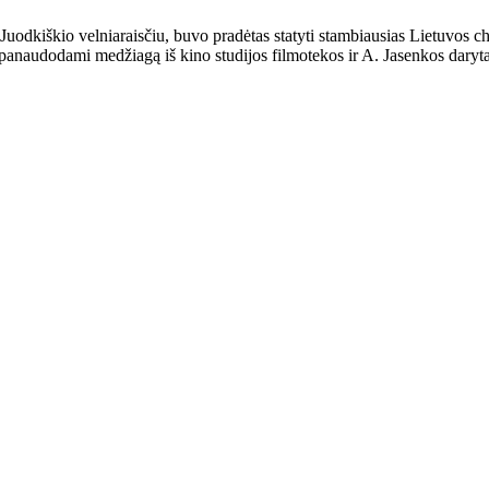
uodkiškio velniaraisčiu, buvo pradėtas statyti stambiausias Lietuvos 
 panaudodami medžiagą iš kino studijos filmotekos ir A. Jasenkos daryta