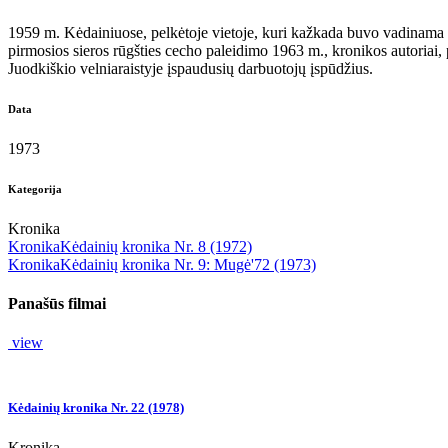
1959 m. Kėdainiuose, pelkėtoje vietoje, kuri kažkada buvo vadinama J
pirmosios sieros rūgšties cecho paleidimo 1963 m., kronikos autoriai,
Juodkiškio velniaraistyje įspaudusių darbuotojų įspūdžius.
Data
1973
Kategorija
Kronika
Kronika
Kėdainių kronika Nr. 8 (1972)
Kronika
Kėdainių kronika Nr. 9: Mugė'72 (1973)
Panašūs filmai
view
Kėdainių kronika Nr. 22 (1978)
Kronika